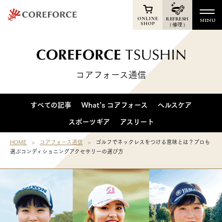
REFRESH
MENU
（修理）
TOP
Online Shop
コアフォース通信
News
Products
すべての記事
What’s コアフォース
ヘルスケア
Athletes
スポーツギア
アスリート
Voice
HOME
コアフォース通信
ゴルフでネックレスをつける意味とは？プロも
選ぶコンディショニングアクセサリーの選び方
Support
Shop
Membership
Reports