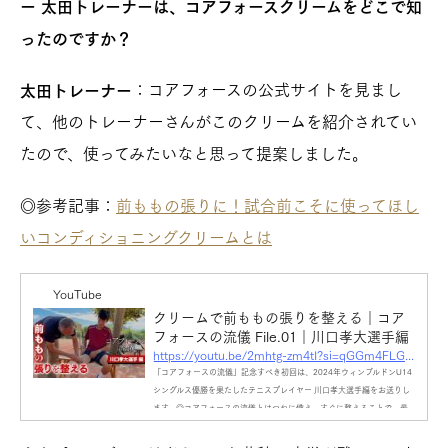
ー 太田トレーナーは、コアフォースクリームをどこで知
ったのですか？
：コアフォースの公式サイトを見まし
太田トレーナー
て、他のトレーナーさんがこのクリームを紹介されてい
たので、使ってみたいなと思って提案しました。
◎参考記事：
前ももの張りに！試合前こそに使ってほし
いコンディショニングクリームとは
YouTube
クリームで前ももの張りを整える｜コア
フォースの流儀 File.01｜川口孝大選手編
https://youtu.be/2mhtg-zm4tI?si=qGGm4FLGUEoNG6WI
「コアフォースの流儀」記念すべき初回は、2024年ウィンブルドンU14
シングルス優勝を果たしたテニスプレイヤー 川口孝大選手編をお送りし
ます。◎コアフォースの流儀とはつねに備え、すぐに整えることで、最
高のパフォーマンスが引き出せる。身体の動きで悩むすべての人に伝え
たい、コアフォースブランドの「流儀」を紹介していく...