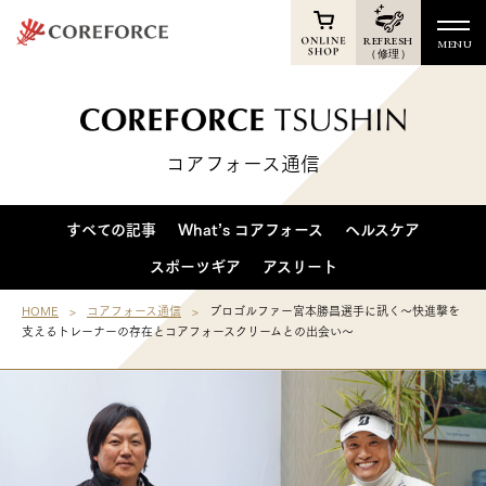
REFRESH
MENU
（修理）
TOP
Online Shop
コアフォース通信
News
Products
すべての記事
What’s コアフォース
ヘルスケア
Athletes
スポーツギア
アスリート
Voice
HOME
コアフォース通信
プロゴルファー宮本勝昌選手に訊く〜快進撃を
支えるトレーナーの存在とコアフォースクリームとの出会い〜
Support
Shop
Membership
Reports