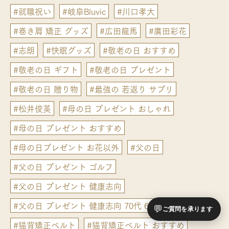
#就職祝い
#岐阜Bluvic
#川口孝大
#巻き肩 矯正 グッズ
#広田龍馬
#廣田彩花
#志朗
#快眠グッズ
#敬老の日 おすすめ
#敬老の日 ギフト
#敬老の日 プレゼント
#敬老の日 贈り物
#最強の 若返り サプリ
#松井俊英
#母の日 プレゼント おしゃれ
#母の日 プレゼント おすすめ
#母の日プレゼント お花以外
#父の日
#父の日 プレゼント ゴルフ
#父の日 プレゼント 健康志向
#父の日 プレゼント 健康志向 70代 60代
#猫背矯正
💬
ご質問を承ります
#猫背矯正ベルト
#猫背矯正ベルト おすすめ