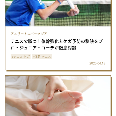
アスリートスポーツギア
テニスで勝つ！体幹強化とケガ予防の秘訣をプ
ロ・ジュニア・コーチが徹底対談
#テニス ケガ
#体幹 テニス
2025.04.18