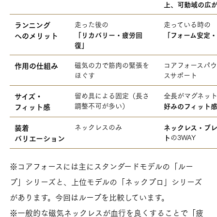
上、可動域の広
ランニング
走った後の
走っている時の
へのメリット
「リカバリー・疲労回
「フォーム安定
復」
作用の仕組み
磁気の力で筋肉の緊張を
コアフォースパ
ほぐす
スサポート
サイズ・
留め具による固定（長さ
全長がマグネッ
調整不可が多い）
フィット感
好みのフィット感
装着
ネックレスのみ
ネックレス・ブ
の3WAY
バリエーション
ト
※コアフォースには主にスタンダードモデルの「ルー
プ」シリーズと、上位モデルの「ネックプロ」シリーズ
があります。今回はループを比較しています。
※一般的な磁気ネックレスが血行を良くすることで「疲