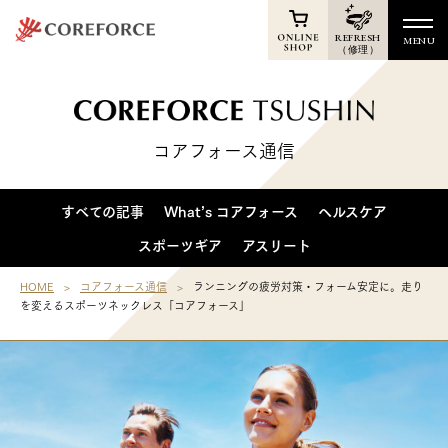
REFRESH
MENU
（修理）
TOP
Online Shop
コアフォース通信
News
Products
すべての記事
What’s コアフォース
ヘルスケア
Athletes
スポーツギア
アスリート
Voice
HOME
コアフォース通信
ランニングの疲労対策・フォーム安定に。走り
を変えるスポーツネックレス「コアフォース」
Support
Shop
Membership
Reports