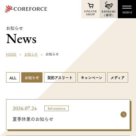
REFRESH
MENU
（修理）
TOP
お知らせ
News
Online Shop
News
HOME
お知らせ
お知らせ
Products
Athletes
ALL
お知らせ
契約アスリート
キャンペーン
メディア
Voice
Support
Shop
2026.07.24
Information
夏季休業のお知らせ
Membership
Reports