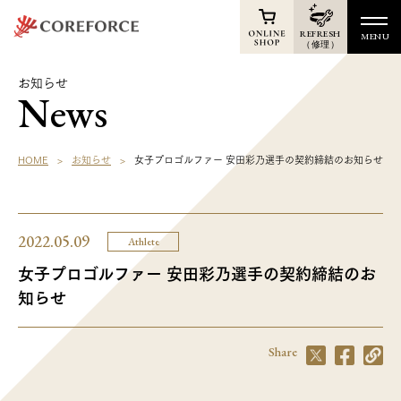
REFRESH
MENU
（修理）
TOP
お知らせ
News
Online Shop
News
HOME
お知らせ
女子プロゴルファー 安田彩乃選手の契約締結のお知らせ
Products
Athletes
2022.05.09
Athlete
Voice
女子プロゴルファー 安田彩乃選手の契約締結のお
Support
知らせ
Shop
Membership
Share
Reports