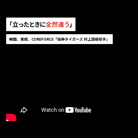
「立ったときに
全然違う
」
瞬間、実感、COREFORCE「阪神タイガース 村上頌樹投手」