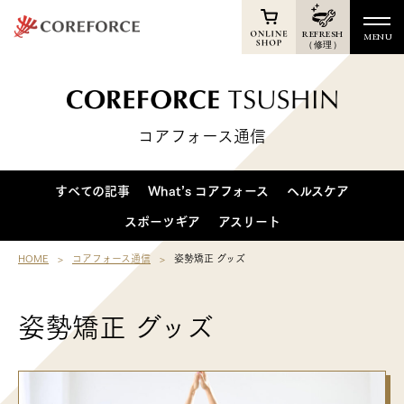
REFRESH
MENU
（修理）
TOP
Online Shop
コアフォース通信
News
Products
すべての記事
What’s コアフォース
ヘルスケア
Athletes
スポーツギア
アスリート
Voice
HOME
コアフォース通信
姿勢矯正 グッズ
Support
姿勢矯正 グッズ
Shop
Membership
Reports