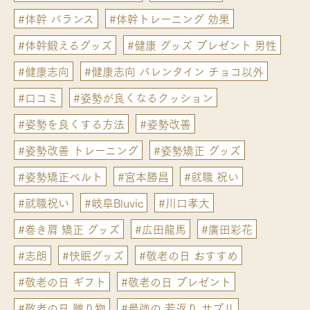
#体幹 バランス
#体幹トレーニング 効果
#体幹鍛えるグッズ
#健康 グッズ プレゼント 男性
#健康志向
#健康志向 バレンタイン チョコ以外
#口コミ
#姿勢が良くなるクッション
#姿勢を良くする方法
#姿勢改善
#姿勢改善 トレーニング
#姿勢矯正 グッズ
#姿勢矯正ベルト
#宮本勝昌
#就職 祝い
#就職祝い
#岐阜Bluvic
#川口孝大
#巻き肩 矯正 グッズ
#広田龍馬
#廣田彩花
#志朗
#快眠グッズ
#敬老の日 おすすめ
#敬老の日 ギフト
#敬老の日 プレゼント
#敬老の日 贈り物
#最強の 若返り サプリ